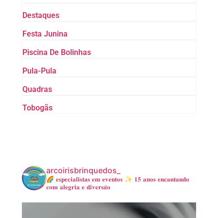
Destaques
Festa Junina
Piscina De Bolinhas
Pula-Pula
Quadras
Tobogãs
arcoirisbrinquedos_
🌈 𝐞𝐬𝐩𝐞𝐜𝐢𝐚𝐥𝐢𝐬𝐭𝐚𝐬 𝐞𝐦 𝐞𝐯𝐞𝐧𝐭𝐨𝐬
✨ 𝟏𝟓 𝐚𝐧𝐨𝐬 𝐞𝐧𝐜𝐚𝐧𝐭𝐚𝐧𝐝𝐨
𝐜𝐨𝐦 𝐚𝐥𝐞𝐠𝐫𝐢𝐚 𝐞 𝐝𝐢𝐯𝐞𝐫𝐬𝐚̃𝐨