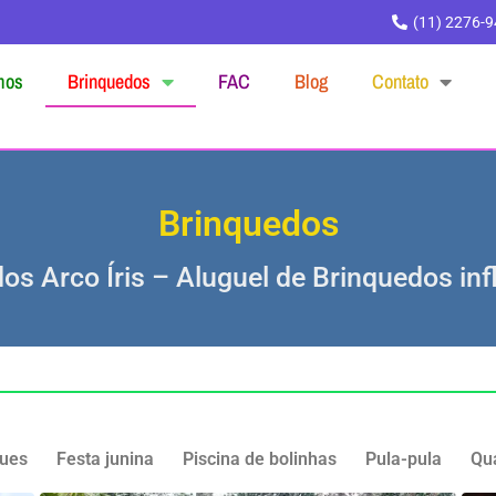
(11) 2276-
mos
Brinquedos
FAC
Blog
Contato
Brinquedos
os Arco Íris – Aluguel de Brinquedos inf
ues
Festa junina
Piscina de bolinhas
Pula-pula
Qu