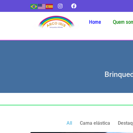
Home
Quem so
Brinqued
All
Cama elástica
Destaq