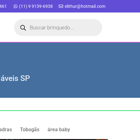
9461
(11) 9 9139-6938
elithur@hotmail.com
láveis SP
adras
Tobogãs
área baby