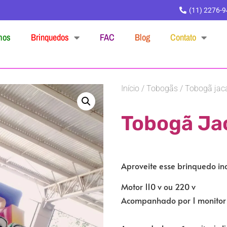
(11) 2276-
mos
Brinquedos
FAC
Blog
Contato
Início
/
Tobogãs
/ Tobogã jac
Tobogã Ja
Aproveite esse brinquedo inc
Motor 110 v ou 220 v
Acompanhado por 1 monitor i