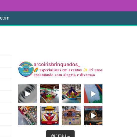
l.com
arcoirisbrinquedos_
🌈 𝐞𝐬𝐩𝐞𝐜𝐢𝐚𝐥𝐢𝐬𝐭𝐚𝐬 𝐞𝐦 𝐞𝐯𝐞𝐧𝐭𝐨𝐬
✨ 𝟏𝟓 𝐚𝐧𝐨𝐬
𝐞𝐧𝐜𝐚𝐧𝐭𝐚𝐧𝐝𝐨 𝐜𝐨𝐦 𝐚𝐥𝐞𝐠𝐫𝐢𝐚 𝐞 𝐝𝐢𝐯𝐞𝐫𝐬𝐚̃𝐨
Ver mais...