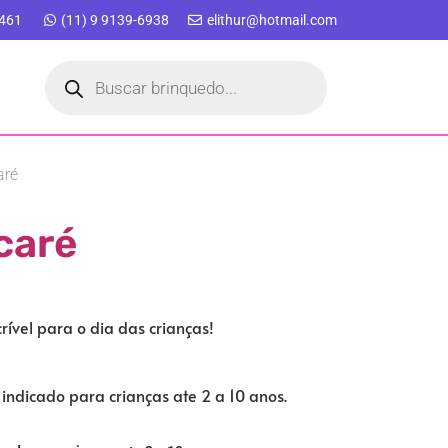
9461
(11) 9 9139-6938
elithur@hotmail.com
aré
caré
rível para o dia das crianças!
ndicado para crianças ate 2 a 10 anos.