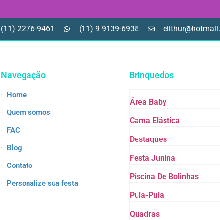
(11) 2276-9461
(11) 9 9139-6938
elithur@hotmai
Navegação
Brinquedos
Home
Área Baby
Quem somos
Cama Elástica
FAC
Destaques
Blog
Festa Junina
Contato
Piscina De Bolinhas
Personalize sua festa
Pula-Pula
Quadras