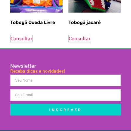
Tobogã Queda Livre
Tobogã jacaré
Consultar
Consultar
Newsletter
Receba dicas e novidades!
INSCREVER