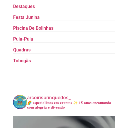
Destaques
Festa Junina
Piscina De Bolinhas
Pula-Pula
Quadras
Tobogãs
arcoirisbrinquedos_
🌈 𝐞𝐬𝐩𝐞𝐜𝐢𝐚𝐥𝐢𝐬𝐭𝐚𝐬 𝐞𝐦 𝐞𝐯𝐞𝐧𝐭𝐨𝐬
✨ 𝟏𝟓 𝐚𝐧𝐨𝐬 𝐞𝐧𝐜𝐚𝐧𝐭𝐚𝐧𝐝𝐨
𝐜𝐨𝐦 𝐚𝐥𝐞𝐠𝐫𝐢𝐚 𝐞 𝐝𝐢𝐯𝐞𝐫𝐬𝐚̃𝐨