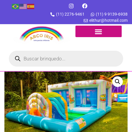
(11) 2276-9461
(11) 9 9139-6938
elithur@hotmail.com