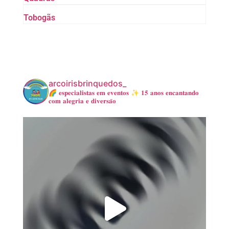
Tobogãs
arcoirisbrinquedos_
🌈 𝐞𝐬𝐩𝐞𝐜𝐢𝐚𝐥𝐢𝐬𝐭𝐚𝐬 𝐞𝐦 𝐞𝐯𝐞𝐧𝐭𝐨𝐬
✨ 𝟏𝟓 𝐚𝐧𝐨𝐬 𝐞𝐧𝐜𝐚𝐧𝐭𝐚𝐧𝐝𝐨
𝐜𝐨𝐦 𝐚𝐥𝐞𝐠𝐫𝐢𝐚 𝐞 𝐝𝐢𝐯𝐞𝐫𝐬𝐚̃𝐨