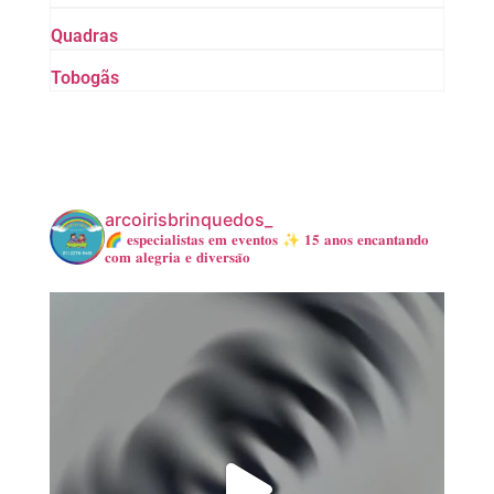
Quadras
Tobogãs
arcoirisbrinquedos_
🌈 𝐞𝐬𝐩𝐞𝐜𝐢𝐚𝐥𝐢𝐬𝐭𝐚𝐬 𝐞𝐦 𝐞𝐯𝐞𝐧𝐭𝐨𝐬
✨ 𝟏𝟓 𝐚𝐧𝐨𝐬 𝐞𝐧𝐜𝐚𝐧𝐭𝐚𝐧𝐝𝐨
𝐜𝐨𝐦 𝐚𝐥𝐞𝐠𝐫𝐢𝐚 𝐞 𝐝𝐢𝐯𝐞𝐫𝐬𝐚̃𝐨