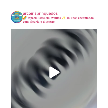
arcoirisbrinquedos_
🌈 𝐞𝐬𝐩𝐞𝐜𝐢𝐚𝐥𝐢𝐬𝐭𝐚𝐬 𝐞𝐦 𝐞𝐯𝐞𝐧𝐭𝐨𝐬
✨ 𝟏𝟓 𝐚𝐧𝐨𝐬 𝐞𝐧𝐜𝐚𝐧𝐭𝐚𝐧𝐝𝐨
𝐜𝐨𝐦 𝐚𝐥𝐞𝐠𝐫𝐢𝐚 𝐞 𝐝𝐢𝐯𝐞𝐫𝐬𝐚̃𝐨