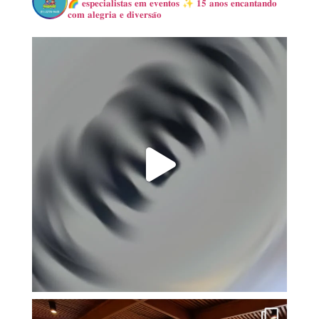
🌈 𝐞𝐬𝐩𝐞𝐜𝐢𝐚𝐥𝐢𝐬𝐭𝐚𝐬 𝐞𝐦 𝐞𝐯𝐞𝐧𝐭𝐨𝐬
✨ 𝟏𝟓 𝐚𝐧𝐨𝐬 𝐞𝐧𝐜𝐚𝐧𝐭𝐚𝐧𝐝𝐨
𝐜𝐨𝐦 𝐚𝐥𝐞𝐠𝐫𝐢𝐚 𝐞 𝐝𝐢𝐯𝐞𝐫𝐬𝐚̃𝐨