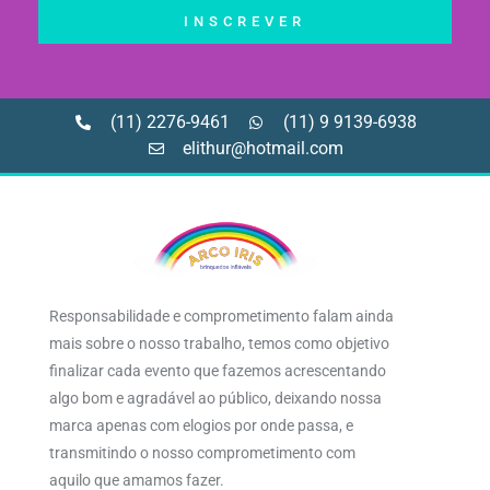
INSCREVER
(11) 2276-9461
(11) 9 9139-6938
elithur@hotmail.com
Responsabilidade e comprometimento falam ainda
mais sobre o nosso trabalho, temos como objetivo
finalizar cada evento que fazemos acrescentando
algo bom e agradável ao público, deixando nossa
marca apenas com elogios por onde passa, e
transmitindo o nosso comprometimento com
aquilo que amamos fazer.