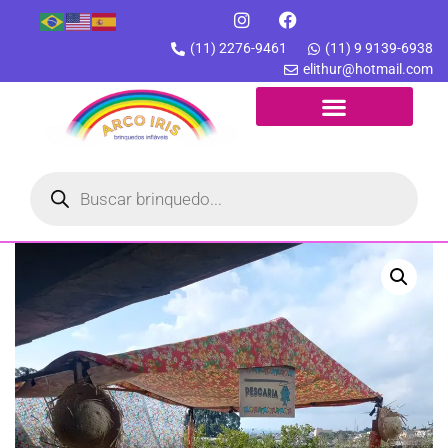
(11) 2276-9461
(11) 9 9139-6938
elithur@hotmail.com