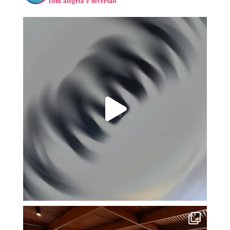
𝐜𝐨𝐦 𝐚𝐥𝐞𝐠𝐫𝐢𝐚 𝐞 𝐝𝐢𝐯𝐞𝐫𝐬𝐚̃𝐨