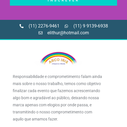
INSCREVER
(11) 2276-9461
(11) 9 9139-6938
elithur@hotmail.com
Responsabilidade e comprometimento falam ainda
mais sobre o nosso trabalho, temos como objetivo
finalizar cada evento que fazemos acrescentando
algo bom e agradável ao público, deixando nossa
marca apenas com elogios por onde passa, e
transmitindo o nosso comprometimento com
aquilo que amamos fazer.