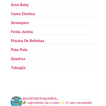
Área Baby
Cama Elástica
Destaques
Festa Junina
Piscina De Bolinhas
Pula-Pula
Quadras
Tobogãs
arcoirisbrinquedos_
🌈 𝐞𝐬𝐩𝐞𝐜𝐢𝐚𝐥𝐢𝐬𝐭𝐚𝐬 𝐞𝐦 𝐞𝐯𝐞𝐧𝐭𝐨𝐬
✨ 𝟏𝟓 𝐚𝐧𝐨𝐬 𝐞𝐧𝐜𝐚𝐧𝐭𝐚𝐧𝐝𝐨