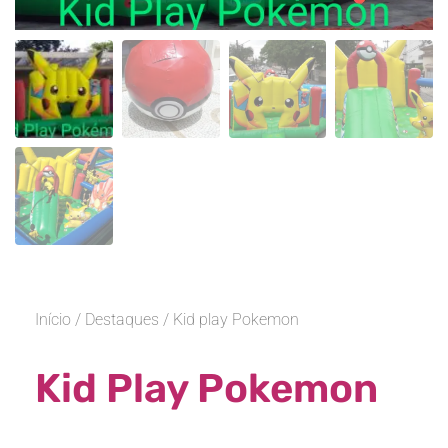
Início
/
Destaques
/ Kid play Pokemon
Kid Play Pokemon