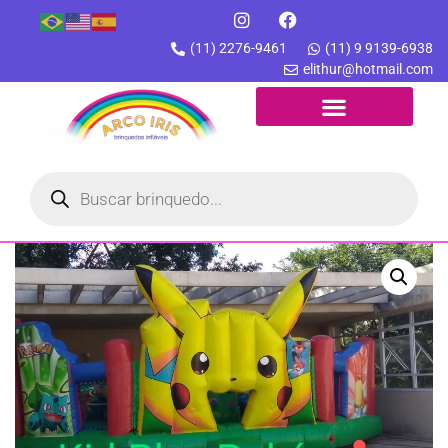
(11) 2276-9461
(11) 9 9139-6938
elithur@hotmail.com