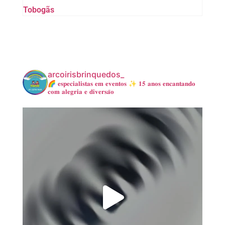
Tobogãs
arcoirisbrinquedos_
🌈 𝐞𝐬𝐩𝐞𝐜𝐢𝐚𝐥𝐢𝐬𝐭𝐚𝐬 𝐞𝐦 𝐞𝐯𝐞𝐧𝐭𝐨𝐬
✨ 𝟏𝟓 𝐚𝐧𝐨𝐬 𝐞𝐧𝐜𝐚𝐧𝐭𝐚𝐧𝐝𝐨
𝐜𝐨𝐦 𝐚𝐥𝐞𝐠𝐫𝐢𝐚 𝐞 𝐝𝐢𝐯𝐞𝐫𝐬𝐚̃𝐨