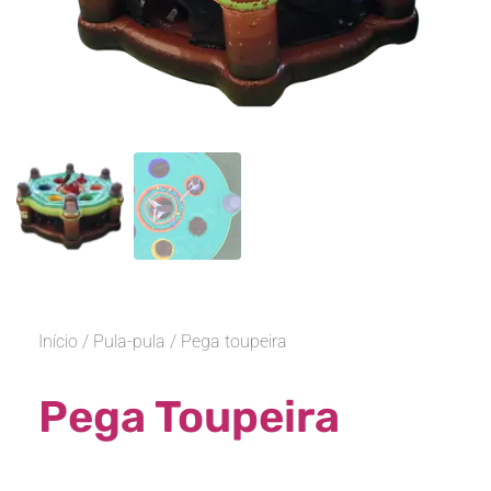
Início
/
Pula-pula
/ Pega toupeira
Pega Toupeira