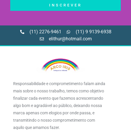
INSCREVER
(11) 2276-9461
(11) 9 9139-6938
elithur@hotmail.com
Responsabilidade e comprometimento falam ainda
mais sobre o nosso trabalho, temos como objetivo
finalizar cada evento que fazemos acrescentando
algo bom e agradável ao público, deixando nossa
marca apenas com elogios por onde passa, e
transmitindo o nosso comprometimento com
aquilo que amamos fazer.