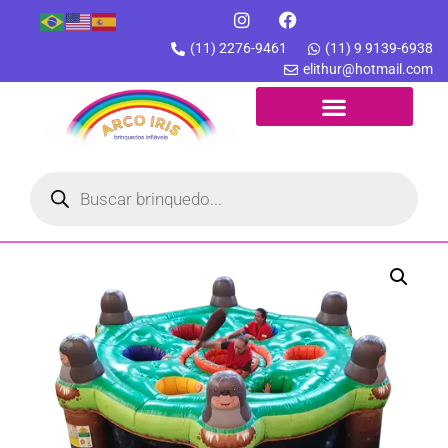
(11) 2276-9461
(11) 9 9139-6938
elithur@hotmail.com