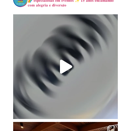
🌈 𝐞𝐬𝐩𝐞𝐜𝐢𝐚𝐥𝐢𝐬𝐭𝐚𝐬 𝐞𝐦 𝐞𝐯𝐞𝐧𝐭𝐨𝐬
✨ 𝟏𝟓 𝐚𝐧𝐨𝐬 𝐞𝐧𝐜𝐚𝐧𝐭𝐚𝐧𝐝𝐨
𝐜𝐨𝐦 𝐚𝐥𝐞𝐠𝐫𝐢𝐚 𝐞 𝐝𝐢𝐯𝐞𝐫𝐬𝐚̃𝐨