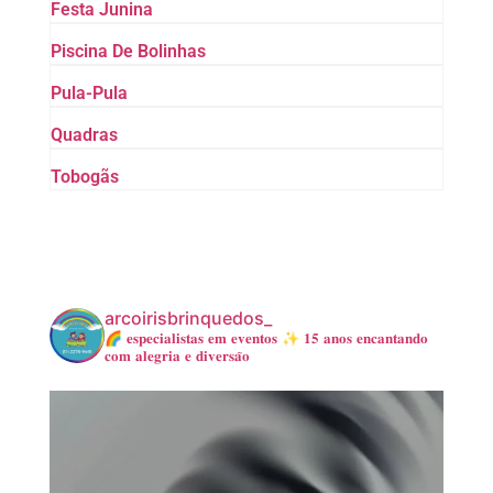
Festa Junina
Piscina De Bolinhas
Pula-Pula
Quadras
Tobogãs
arcoirisbrinquedos_
🌈 𝐞𝐬𝐩𝐞𝐜𝐢𝐚𝐥𝐢𝐬𝐭𝐚𝐬 𝐞𝐦 𝐞𝐯𝐞𝐧𝐭𝐨𝐬
✨ 𝟏𝟓 𝐚𝐧𝐨𝐬 𝐞𝐧𝐜𝐚𝐧𝐭𝐚𝐧𝐝𝐨
𝐜𝐨𝐦 𝐚𝐥𝐞𝐠𝐫𝐢𝐚 𝐞 𝐝𝐢𝐯𝐞𝐫𝐬𝐚̃𝐨