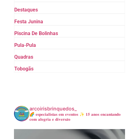
Destaques
Festa Junina
Piscina De Bolinhas
Pula-Pula
Quadras
Tobogãs
arcoirisbrinquedos_
🌈 𝐞𝐬𝐩𝐞𝐜𝐢𝐚𝐥𝐢𝐬𝐭𝐚𝐬 𝐞𝐦 𝐞𝐯𝐞𝐧𝐭𝐨𝐬
✨ 𝟏𝟓 𝐚𝐧𝐨𝐬 𝐞𝐧𝐜𝐚𝐧𝐭𝐚𝐧𝐝𝐨
𝐜𝐨𝐦 𝐚𝐥𝐞𝐠𝐫𝐢𝐚 𝐞 𝐝𝐢𝐯𝐞𝐫𝐬𝐚̃𝐨