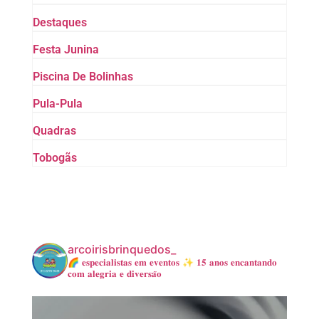
Destaques
Festa Junina
Piscina De Bolinhas
Pula-Pula
Quadras
Tobogãs
arcoirisbrinquedos_
🌈 𝐞𝐬𝐩𝐞𝐜𝐢𝐚𝐥𝐢𝐬𝐭𝐚𝐬 𝐞𝐦 𝐞𝐯𝐞𝐧𝐭𝐨𝐬
✨ 𝟏𝟓 𝐚𝐧𝐨𝐬 𝐞𝐧𝐜𝐚𝐧𝐭𝐚𝐧𝐝𝐨
𝐜𝐨𝐦 𝐚𝐥𝐞𝐠𝐫𝐢𝐚 𝐞 𝐝𝐢𝐯𝐞𝐫𝐬𝐚̃𝐨