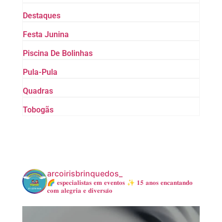
Destaques
Festa Junina
Piscina De Bolinhas
Pula-Pula
Quadras
Tobogãs
arcoirisbrinquedos_
🌈 𝐞𝐬𝐩𝐞𝐜𝐢𝐚𝐥𝐢𝐬𝐭𝐚𝐬 𝐞𝐦 𝐞𝐯𝐞𝐧𝐭𝐨𝐬
✨ 𝟏𝟓 𝐚𝐧𝐨𝐬 𝐞𝐧𝐜𝐚𝐧𝐭𝐚𝐧𝐝𝐨
𝐜𝐨𝐦 𝐚𝐥𝐞𝐠𝐫𝐢𝐚 𝐞 𝐝𝐢𝐯𝐞𝐫𝐬𝐚̃𝐨