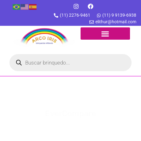
(11) 2276-9461
(11) 9 9139-6938
elithur@hotmail.com
EverCompare