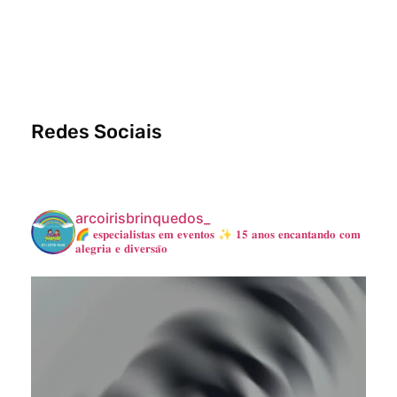
Redes Sociais
arcoirisbrinquedos_
🌈 𝐞𝐬𝐩𝐞𝐜𝐢𝐚𝐥𝐢𝐬𝐭𝐚𝐬 𝐞𝐦 𝐞𝐯𝐞𝐧𝐭𝐨𝐬
✨ 𝟏𝟓 𝐚𝐧𝐨𝐬 𝐞𝐧𝐜𝐚𝐧𝐭𝐚𝐧𝐝𝐨 𝐜𝐨𝐦
𝐚𝐥𝐞𝐠𝐫𝐢𝐚 𝐞 𝐝𝐢𝐯𝐞𝐫𝐬𝐚̃𝐨