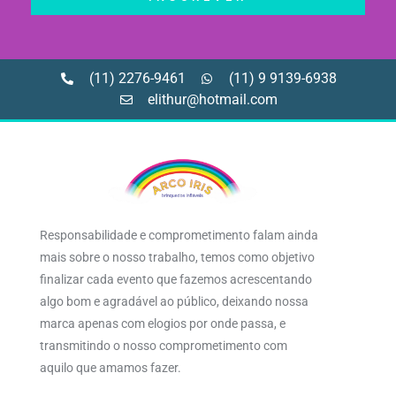
(11) 2276-9461
(11) 9 9139-6938
elithur@hotmail.com
Responsabilidade e comprometimento falam ainda
mais sobre o nosso trabalho, temos como objetivo
finalizar cada evento que fazemos acrescentando
algo bom e agradável ao público, deixando nossa
marca apenas com elogios por onde passa, e
transmitindo o nosso comprometimento com
aquilo que amamos fazer.