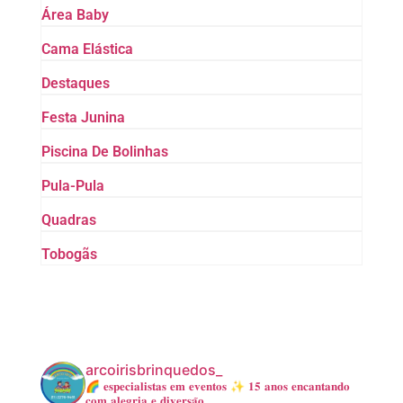
Área Baby
Cama Elástica
Destaques
Festa Junina
Piscina De Bolinhas
Pula-Pula
Quadras
Tobogãs
arcoirisbrinquedos_
🌈 𝐞𝐬𝐩𝐞𝐜𝐢𝐚𝐥𝐢𝐬𝐭𝐚𝐬 𝐞𝐦 𝐞𝐯𝐞𝐧𝐭𝐨𝐬
✨ 𝟏𝟓 𝐚𝐧𝐨𝐬 𝐞𝐧𝐜𝐚𝐧𝐭𝐚𝐧𝐝𝐨
𝐜𝐨𝐦 𝐚𝐥𝐞𝐠𝐫𝐢𝐚 𝐞 𝐝𝐢𝐯𝐞𝐫𝐬𝐚̃𝐨